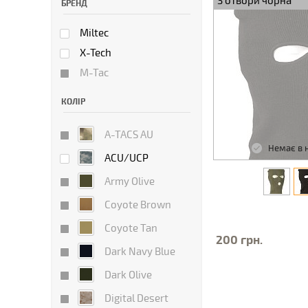
3 отвори чорна
БРЕНД
Miltec
X-Tech
M-Tac
КОЛІР
A-TACS AU
Немає в 
ACU/UCP
Army Olive
Coyote Brown
Coyote Tan
200 грн.
Dark Navy Blue
Dark Olive
Digital Desert