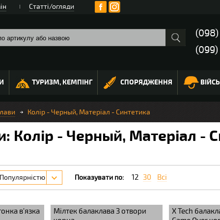
ін
Статті/огляди
(098
(099)
И
ТУРИЗМ, КЕМПІНГ
СПОРЯДЖЕННЯ
ВІЙС
лави
Колір - Черный, Матеріал - Синтетика
: Колір - Черный, Матеріал - 
12
30
Всі
Популярністю
Показувати по:
тонка в'язка
Мілтек балаклава 3 отвори
X Tech балакл