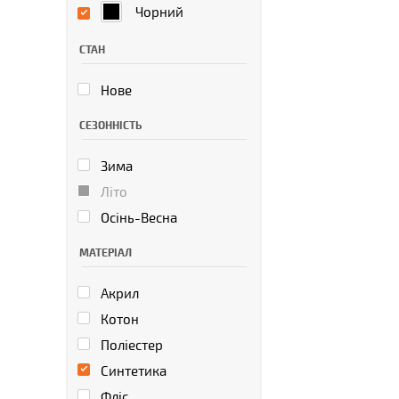
Чорний
СТАН
Нове
СЕЗОННІСТЬ
Зима
Літо
Осінь-Весна
МАТЕРІАЛ
Акрил
Котон
Поліестер
Синтетика
Фліс