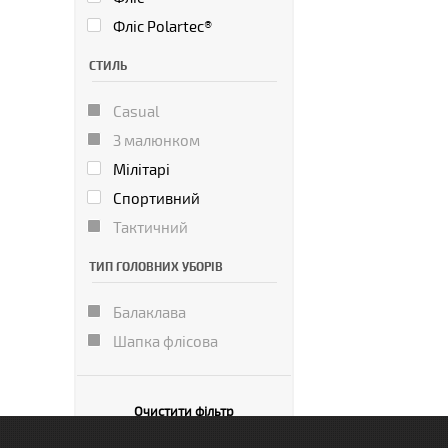
Фліс Polartec®
СТИЛЬ
Casual
З малюнком
Мілітарі
Спортивний
Тактичний
ТИП ГОЛОВНИХ УБОРІВ
Балаклава
Шапка флісова
Очистити фільтр