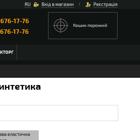
RU
Вхід в магазин
Реєстрація
)
676-17-76
Кошик порожній
676-17-76
ЬКТОРГ
Синтетика
ава еластична