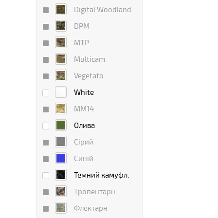
Digital Woodland
DPM
MTP
Multicam
Vegetato
White
ММ14
Олива
Сірий
Синій
Темний камуфл.
Тропентарн
Флектарн