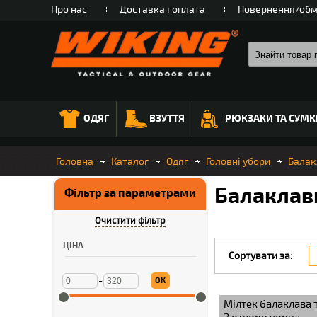
Про нас
Доставка і оплата
Повернення/обм
ОДЯГ
ВЗУТТЯ
РЮКЗАКИ ТА СУМК
Головна
Каталог
Одяг
Головні убори
Балак
Балаклави
Фільтр за параметрами
Очистити фільтр
ЦІНА
Сортувати за:
-
ОК
Мілтек балаклава 