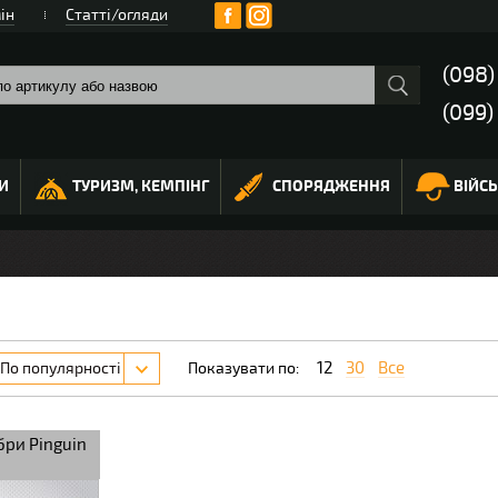
ін
Статті/огляди
(098
(099)
И
ТУРИЗМ, КЕМПІНГ
СПОРЯДЖЕННЯ
ВІЙС
12
30
Все
По популярності
Показувати по:
бри Pinguin