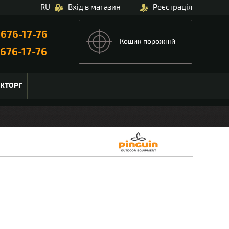
RU
Вхід в магазин
Реєстрація
)
676-17-76
Кошик порожній
676-17-76
ЬКТОРГ