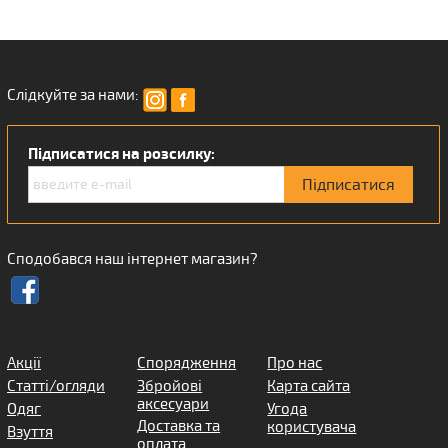
Слідкуйте за нами:
Підписатися на розсилку:
Сподобався наш інтернет магазин?
Акції
Спорядження
Про нас
Статті/огляди
Збройові
Карта сайта
аксесуари
Одяг
Угода
Доставка та
користувача
Взуття
оплата