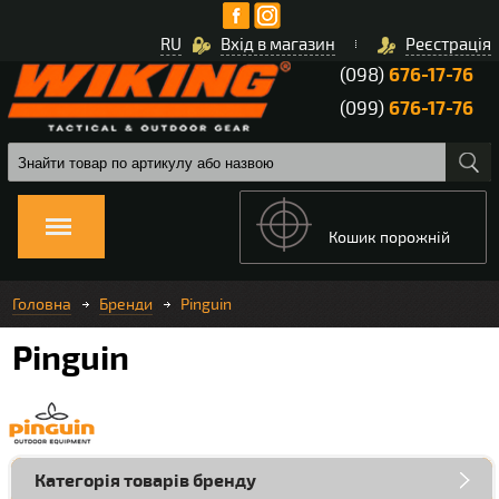
RU
Вхід в магазин
Реєстрація
(098)
676-17-76
(099)
676-17-76
Кошик порожній
Головна
Бренди
Pinguin
Pinguin
Категорія товарів бренду