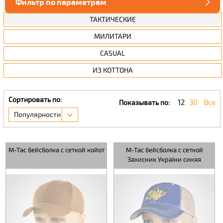
Фильтр по параметрам
ТАКТИЧЕСКИЕ
МИЛИТАРИ
CASUAL
ИЗ КОТТОНА
Сортировать по:
12
30
Все
Показывать по:
Популярности
M-Tac бейсболка с сеткой койот
M-Tac бейсболка с сеткой
Захисник України синяя