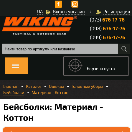
UA
Вход в магазин
Регистрация
(073)
676-17-76
(098)
676-17-76
(099)
676-17-76
Корзина пуста
Главная
Каталог
Одежда
Головные уборы
Бейсболки
Материал - Коттон
Бейсболки: Материал -
Коттон