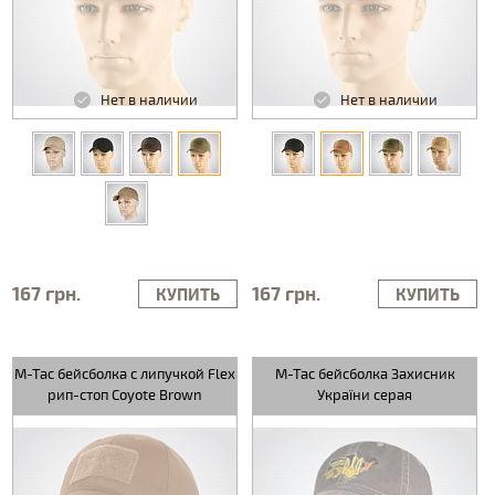
Нет в наличии
Нет в наличии
167 грн.
167 грн.
КУПИТЬ
КУПИТЬ
M-Tac бейсболка с липучкой Flex
M-Tac бейсболка Захисник
рип-стоп Coyote Brown
України серая