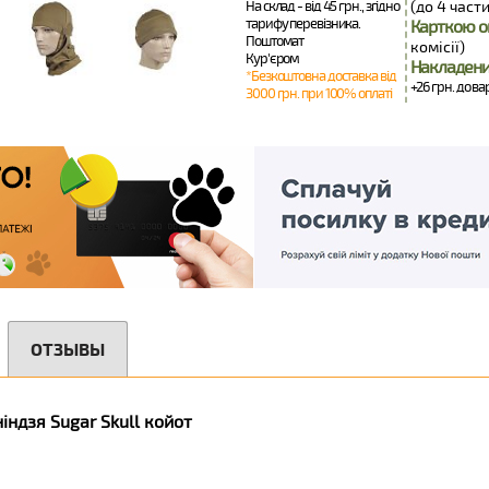
На склад - від 45 грн., згідно
(до 4 части
тарифу перевізника.
Карткою о
Поштомат
комісії)
Кур'єром
Накладени
*Безкоштовна доставка від
+26 грн. до ва
3000 грн. при 100% оплаті
ОТЗЫВЫ
індзя Sugar Skull койот