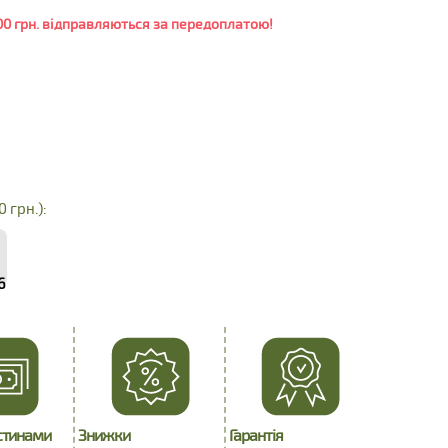
0 грн. відправляються за передоплатою!
0 грн.):
6
стинами
Знижки
Гарантія