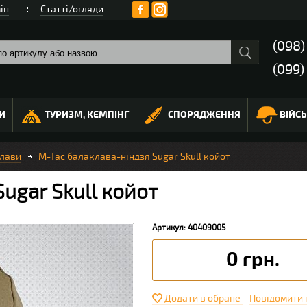
ін
Статті/огляди
(098
(099)
И
ТУРИЗМ, КЕМПІНГ
СПОРЯДЖЕННЯ
ВІЙС
лави
M-Tac балаклава-ніндзя Sugar Skull койот
ugar Skull койот
Артикул: 40409005
0 грн.
Додати в обране
Повідомити 