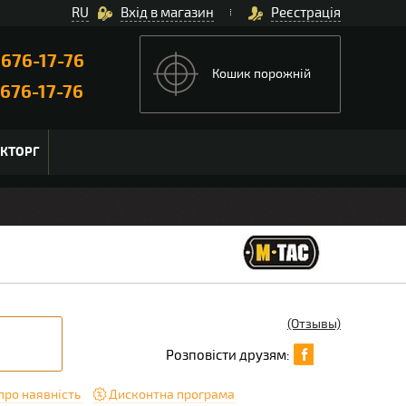
RU
Вхід в магазин
Реєстрація
)
676-17-76
Кошик порожній
676-17-76
ЬКТОРГ
(Отзывы)
Розповісти друзям:
про наявність
Дисконтна програма