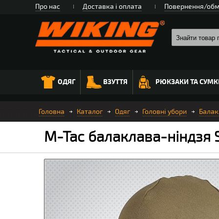
Про нас
Доставка і оплата
Повернення/обм
ОДЯГ
ВЗУТТЯ
РЮКЗАКИ ТА СУМК
Головна
Каталог
Одяг
Головні убори
Балак
M-Tac балаклава-ніндзя S