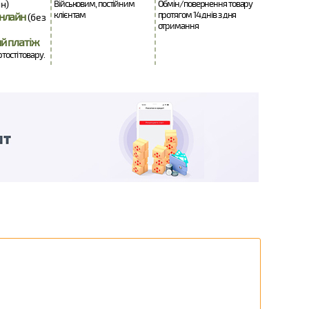
н)
Військовим, постійним
Обмін/повернення товару
клієнтам
протягом 14 днів з дня
нлайн
(без
отримання
й платіж
ртості товару.