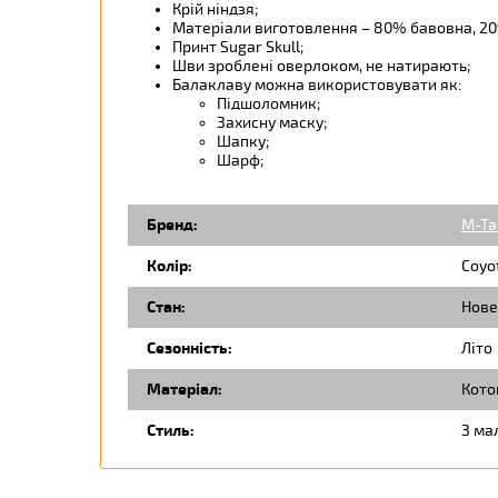
Крій ніндзя;
Матеріали виготовлення – 80% бавовна, 20
Принт Sugar Skull;
Шви зроблені оверлоком, не натирають;
Балаклаву можна використовувати як:
Підшоломник;
Захисну маску;
Шапку;
Шарф;
Бренд:
M-Ta
Колір:
Coyo
Стан:
Нове
Сезонність:
Літо
Матеріал:
Кото
Стиль:
З ма