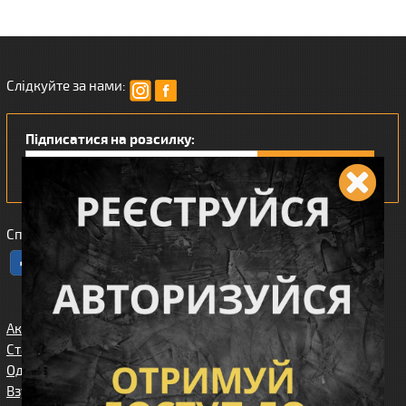
Слідкуйте за нами:
Підписатися на розсилку:
Сподобався наш інтернет магазин?
Акції
Спорядження
Про нас
Статті/огляди
Збройові
Карта сайта
аксесуари
Одяг
Угода
Доставка та
користувача
Взуття
оплата