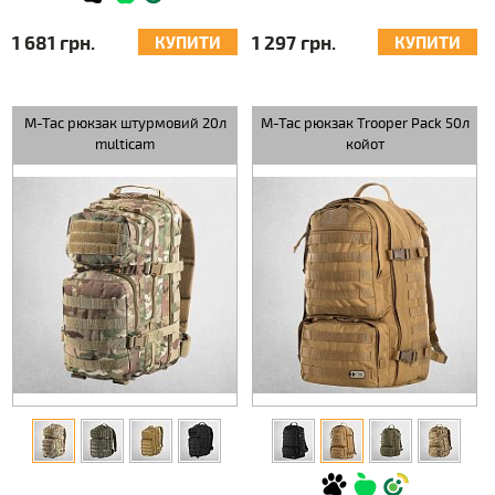
1 681 грн.
1 297 грн.
КУПИТИ
КУПИТИ
M-Tac рюкзак штурмовий 20л
M-Tac рюкзак Trooper Pack 50л
multicam
койот