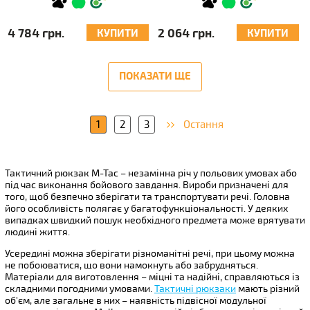
4 784 грн.
2 064 грн.
КУПИТИ
КУПИТИ
ПОКАЗАТИ ЩЕ
1
2
3
Остання
Тактичний рюкзак M-Tac – незамінна річ у польових умовах або
під час виконання бойового завдання. Вироби призначені для
того, щоб безпечно зберігати та транспортувати речі. Головна
його особливість полягає у багатофункціональності. У деяких
випадках швидкий пошук необхідного предмета може врятувати
людині життя.
Усередині можна зберігати різноманітні речі, при цьому можна
не побоюватися, що вони намокнуть або забрудняться.
Матеріали для виготовлення – міцні та надійні, справляються із
складними погодними умовами.
Тактичні рюкзаки
мають різний
об'єм, але загальне в них – наявність підвісної модульної