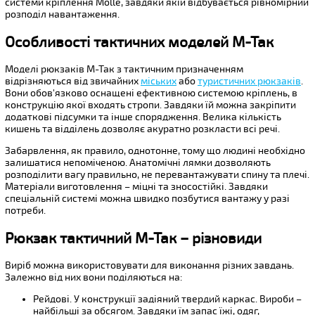
системи кріплення Molle, завдяки якій відбувається рівномірний
розподіл навантаження.
Особливості тактичних моделей М-Так
Моделі рюкзаків М-Так з тактичним призначенням
відрізняються від звичайних
міських
або
туристичних рюкзаків
.
Вони обов'язково оснащені ефективною системою кріплень, в
конструкцію якої входять стропи. Завдяки їй можна закріпити
додаткові підсумки та інше спорядження. Велика кількість
кишень та відділень дозволяє акуратно розкласти всі речі.
Забарвлення, як правило, однотонне, тому що людині необхідно
залишатися непоміченою. Анатомічні лямки дозволяють
розподілити вагу правильно, не перевантажувати спину та плечі.
Матеріали виготовлення – міцні та зносостійкі. Завдяки
спеціальній системі можна швидко позбутися вантажу у разі
потреби.
Рюкзак тактичний М-Так – різновиди
Виріб можна використовувати для виконання різних завдань.
Залежно від них вони поділяються на:
Рейдові. У конструкції задіяний твердий каркас. Вироби –
найбільші за обсягом. Завдяки їм запас їжі, одяг,