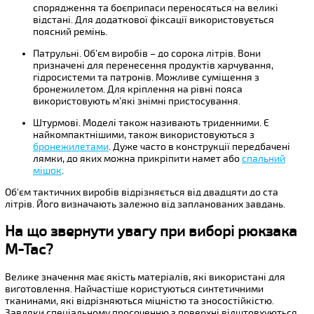
спорядження та боєприпаси переносяться на великі
відстані. Для додаткової фіксації використовується
поясний ремінь.
Патрульні. Об'єм виробів – до сорока літрів. Вони
призначені для перенесення продуктів харчування,
гідросистеми та патронів. Можливе суміщення з
бронежилетом. Для кріплення на рівні пояса
використовують м'які знімні пристосування.
Штурмові. Моделі також називають триденними. Є
найкомпактнішими, також використовуються з
бронежилетами
. Дуже часто в конструкції передбачені
лямки, до яких можна прикріпити намет або
спальний
мішок
.
Об'єм тактичних виробів відрізняється від двадцяти до ста
літрів. Його визначають залежно від запланованих завдань.
На що звернути увагу при виборі рюкзака
M-Tac?
Велике значення має якість матеріалів, які використані для
виготовлення. Найчастіше користуються синтетичними
тканинами, які відрізняються міцністю та зносостійкістю.
Завдяки спеціальному просоченню з поверхні відштовхуються