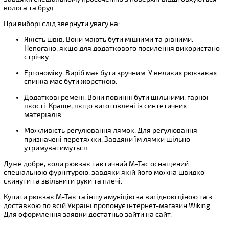
волога та бруд.
При виборі слід звернути увагу на:
Якість швів. Вони мають бути міцними та рівними.
Непогано, якщо для додаткового посилення використано
стрічку.
Ергономіку. Виріб має бути зручним. У великих рюкзаках
спинка має бути жорсткою.
Додаткові ремені. Вони повинні бути щільними, гарної
якості. Краще, якщо виготовлені із синтетичних
матеріалів.
Можливість регулювання лямок. Для регулювання
призначені перетяжки. Завдяки їм лямки щільно
утримуватимуться.
Дуже добре, коли рюкзак тактичний M-Tac оснащений
спеціальною фурнітурою, завдяки якій його можна швидко
скинути та звільнити руки та плечі.
Купити рюкзак М-Так та іншу амуніцію за вигідною ціною та з
доставкою по всій Україні пропонує інтернет-магазин Wiking.
Для оформлення заявки достатньо зайти на сайт.