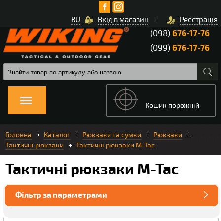
RU
Вхід в магазин
Реєстрація
(098)
676-17-76
(099)
676-17-76
Кошик порожній
Головна
Каталог
Рюкзаки та сумки
Рюкзаки
Тактичні рюкзаки
Тактичні рюкзаки M-Tac
Тактичні рюкзаки M-Tac
Фільтр за параметрами