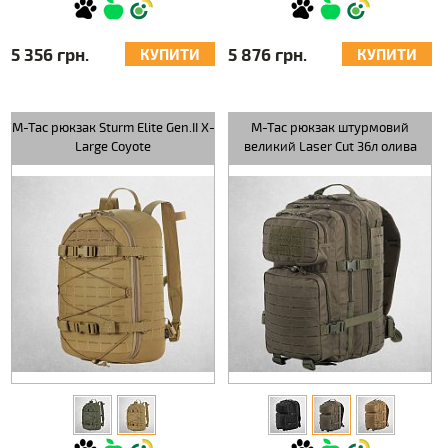
5 356 грн.
5 876 грн.
КУПИТИ
КУПИТИ
M-Tac рюкзак Sturm Elite Gen.II X-
M-Tac рюкзак штурмовий
Large Coyote
великий Laser Cut 36л олива