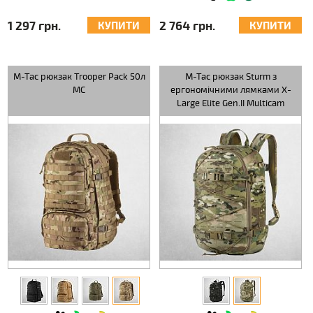
1 297 грн.
2 764 грн.
КУПИТИ
КУПИТИ
M-Tac рюкзак Trooper Pack 50л
M-Tac рюкзак Sturm з
MC
ергономічними лямками X-
Large Elite Gen.II Multicam