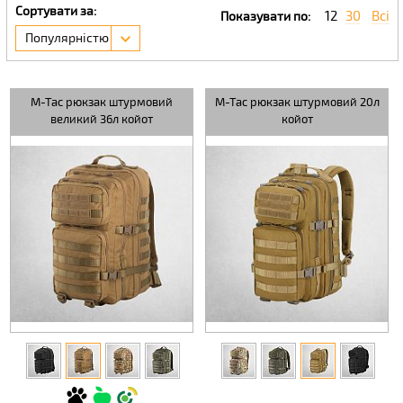
Сортувати за:
12
30
Всі
Показувати по:
Популярністю
M-Tac рюкзак штурмовий
M-Tac рюкзак штурмовий 20л
великий 36л койот
койот