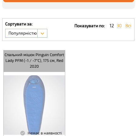
Сортувати за:
12
30
Всі
Показувати по:
Популярністю
Спальний мішок Pinguin Comfort
Lady PFM (-1 / -7°C), 175 см, Red
2020
Немає в наявності