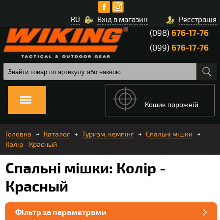
RU
Вхід в магазин
Реєстрація
(098)
676-17-76
(099)
676-17-76
Кошик порожній
Головна
Каталог
Туризм, кемпінг
Спальні мішки
Колір - Красный
Спальні мішки: Колір -
Красный
Фільтр за параметрами