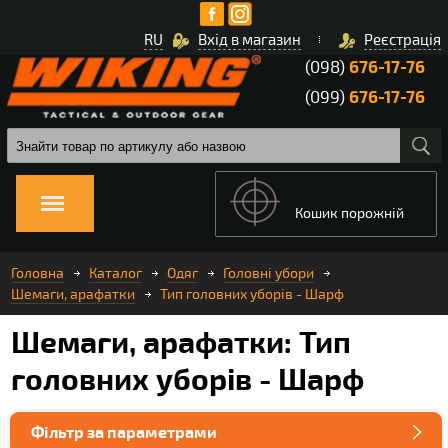
RU
Вхід в магазин
Реєстрація
(098)
676-17-76
(099)
676-17-76
Кошик порожній
Головна
Каталог
Одяг
Головні убори
Шемаги, арафатки
Тип головних уборів - Шарф
Шемаги, арафатки: Тип
головних уборів - Шарф
Фільтр за параметрами