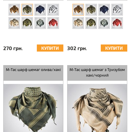
270 грн.
302 грн.
КУПИТИ
КУПИТИ
M-Tac шарф шемаг олива/хакі
M-Tac шарф шемаг з Тризубом
хакі/чорний