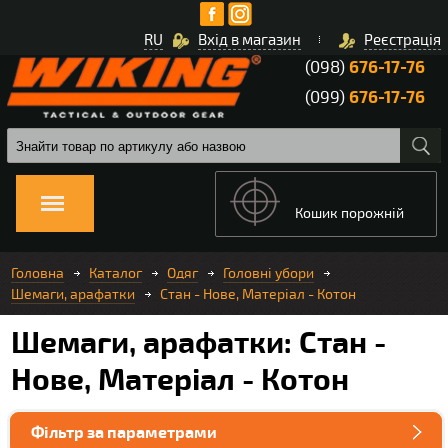
RU
Вхід в магазин
Реєстрація
(098)
676-17-76
(099)
676-17-76
Кошик порожній
Головна
Каталог
Одяг
Головні убори
Шемаги, арафатки
Стан - Нове, Матеріал - Котон
Шемаги, арафатки: Стан -
Нове, Матеріал - Котон
Фільтр за параметрами