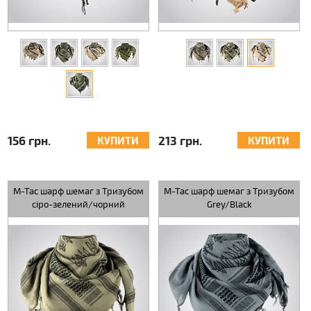
156 грн.
213 грн.
КУПИТИ
КУПИТИ
M-Tac шарф шемаг з Тризубом
M-Tac шарф шемаг з Тризубом
сіро-зелений/чорний
Grey/Black