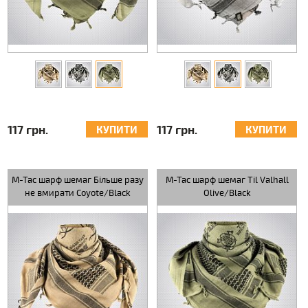
117 грн.
117 грн.
КУПИТИ
КУПИТИ
M-Tac шарф шемаг Більше разу
M-Tac шарф шемаг Til Valhall
не вмирати Coyote/Black
Olive/Black