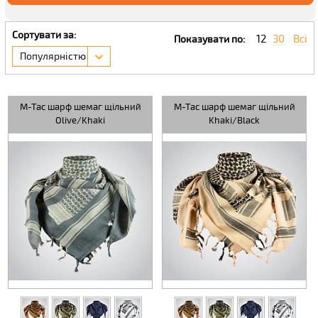
Сортувати за:
12
30
Всі
Показувати по:
Популярністю
M-Tac шарф шемаг щільний
M-Tac шарф шемаг щільний
Olive/Khaki
Khaki/Black