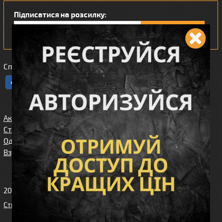
Підписатися на розсилку:
Сподобався наш інтернет магазин?
Акції
Спорядження
Про нас
Статті/огляди
Збройові
Карта сайта
аксесуари
Одяг
Угода
Доставка та
користувача
Взуття
оплата
Клієнтам
2010-2026 Вікінг. Всі права захищені.
Створення сайту