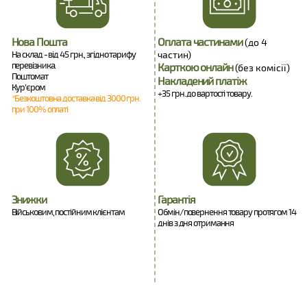
Нова Пошта
Оплата частинами
(до 4
На склад - від 45 грн., згідно тарифу
частин)
перевізника.
Карткою онлайн
(без комісії)
Поштомат
Накладений платіж
Кур'єром
+35 грн. до вартості товару.
*Безкоштовна доставка від 3000 грн.
при 100% оплаті
Знижки
Гарантія
Військовим, постійним клієнтам
Обмін/повернення товару протягом 14
днів з дня отримання