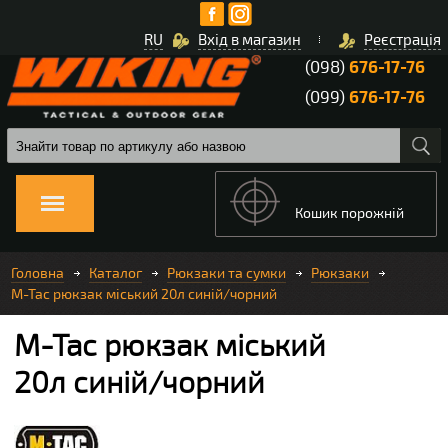
RU
Вхід в магазин
Реєстрація
(098)
676-17-76
(099)
676-17-76
Кошик порожній
Головна
Каталог
Рюкзаки та сумки
Рюкзаки
M-Tac рюкзак міський 20л синій/чорний
M-Tac рюкзак міський
20л синій/чорний