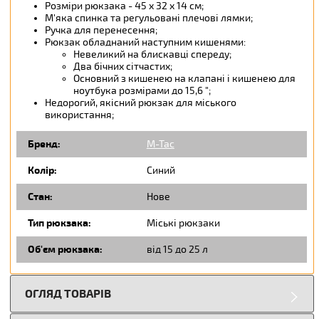
Розміри рюкзака - 45 х 32 х 14 см;
М'яка спинка та регульовані плечові лямки;
Ручка для перенесення;
Рюкзак обладнаний наступним кишенями:
Невеликий на блискавці спереду;
Два бічних сітчастих;
Основний з кишенею на клапані і кишенею для
ноутбука розмірами до 15,6 ";
Недорогий, якісний рюкзак для міського
використання;
Бренд:
M-Tac
Колір:
Синий
Стан:
Нове
Тип рюкзака:
Міські рюкзаки
Об'єм рюкзака:
від 15 до 25 л
ОГЛЯД ТОВАРІВ