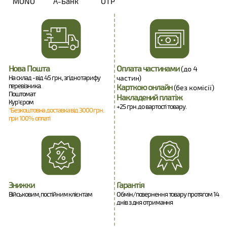
MONO
А-Банк
OTP
Нова Пошта
Оплата частинами
(до 4
На склад - від 45 грн., згідно тарифу
частин)
перевізника.
Карткою онлайн
(без комісії)
Поштомат
Накладений платіж
Кур'єром
+25 грн. до вартості товару.
*Безкоштовна доставка від 3000 грн.
при 100% оплаті
Знижки
Гарантія
Військовим, постійним клієнтам
Обмін/повернення товару протягом 14
днів з дня отримання