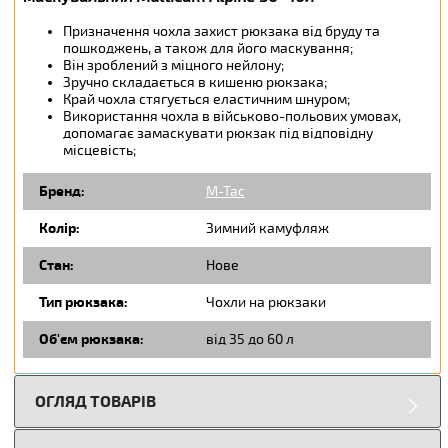
Призначення чохла захист рюкзака від бруду та
пошкоджень, а також для його маскування;
Він зроблений з міцного нейлону;
Зручно складається в кишеню рюкзака;
Край чохла стягується еластичним шнуром;
Використання чохла в військово-польових умовах,
допомагає замаскувати рюкзак під відповідну
місцевість;
Бренд:
M-Tac
Колір:
Зимний камуфляж
Стан:
Нове
Тип рюкзака:
Чохли на рюкзаки
Об'єм рюкзака:
від 35 до 60 л
ОГЛЯД ТОВАРІВ