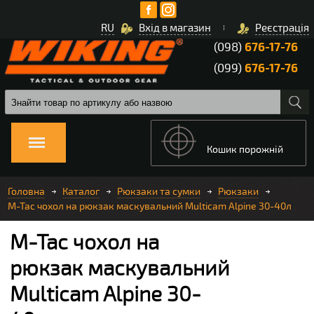
RU
Вхід в магазин
Реєстрація
(098)
676-17-76
(099)
676-17-76
Кошик порожній
Головна
Каталог
Рюкзаки та сумки
Рюкзаки
M-Tac чохол на рюкзак маскувальний Multicam Alpine 30-40л
M-Tac чохол на
рюкзак маскувальний
Multicam Alpine 30-