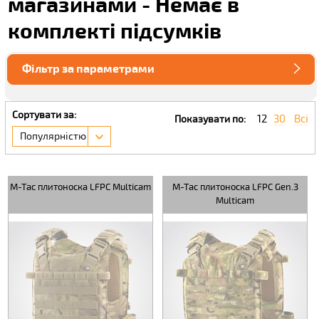
магазинами - Немає в
комплекті підсумків
Фільтр за параметрами
Сортувати за:
12
30
Всі
Показувати по:
Популярністю
M-Tac плитоноска LFPC Multicam
M-Tac плитоноска LFPC Gen.3
Multicam