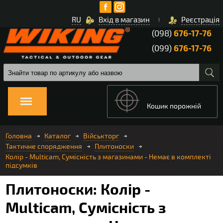
RU
Вхід в магазин
Реєстрація
(098)
676-17-76
(099)
676-17-76
Кошик порожній
Головна
Каталог
Військторг
Тактичне спорядження
Плитоноски
Колір - Multicam, Сумісність з магазинами - Немає в комплекті
підсумків
Плитоноски: Колір -
Multicam, Сумісність з