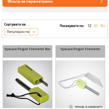
Фільтр за параметрами
Сортувати за:
12
30
Всі
Показувати по:
Популярністю
Кресало Pinguin Firestarter Box
Кресало Pinguin Firestarter
Немає в наявності