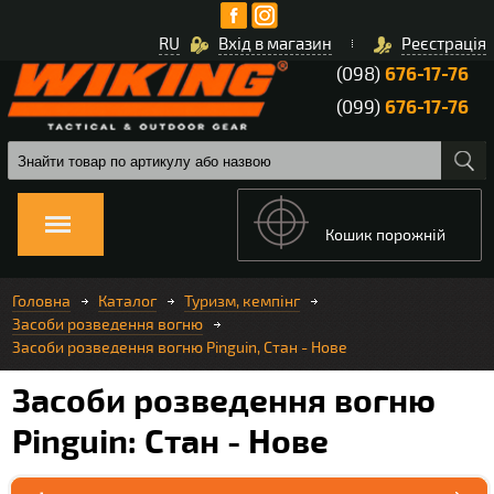
RU
Вхід в магазин
Реєстрація
(098)
676-17-76
(099)
676-17-76
Кошик порожній
Головна
Каталог
Туризм, кемпінг
Засоби розведення вогню
Засоби розведення вогню Pinguin, Стан - Нове
Засоби розведення вогню
Pinguin: Стан - Нове