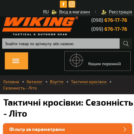
RU
Вхід в магазин
Реєстрація
(098)
676-17-76
(099)
676-17-76
Кошик порожній
Головна
Каталог
Взуття
Тактичні кросівки
Сезонність - Літо
Тактичні кросівки: Сезонність
- Літо
Фільтр за параметрами