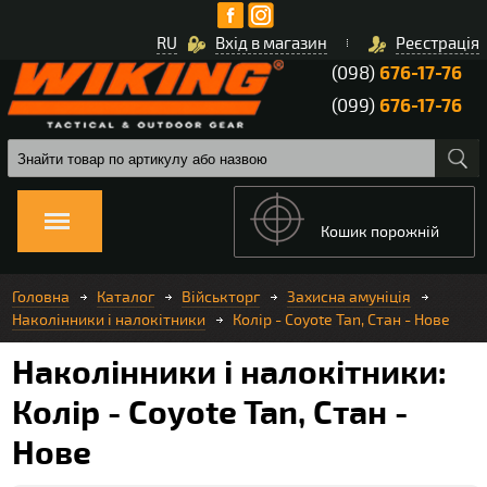
RU
Вхід в магазин
Реєстрація
(098)
676-17-76
(099)
676-17-76
Кошик порожній
Головна
Каталог
Військторг
Захисна амуніція
Наколінники і налокітники
Колір - Coyote Tan, Стан - Нове
Наколінники і налокітники:
Колір - Coyote Tan, Стан -
Нове