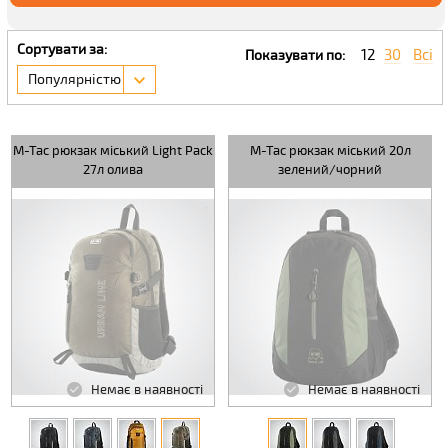
Сортувати за:
12
30
Всі
Показувати по:
Популярністю
M-Tac рюкзак міський Light Pack
M-Tac рюкзак міський 20л
27л олива
зелений/чорний
Немає в наявності
Немає в наявності