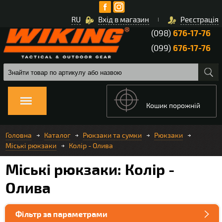
RU
Вхід в магазин
Реєстрація
(098)
676-17-76
(099)
676-17-76
Кошик порожній
Головна
Каталог
Рюкзаки та сумки
Рюкзаки
Міські рюкзаки
Колір - Олива
Міські рюкзаки: Колір -
Олива
Фільтр за параметрами