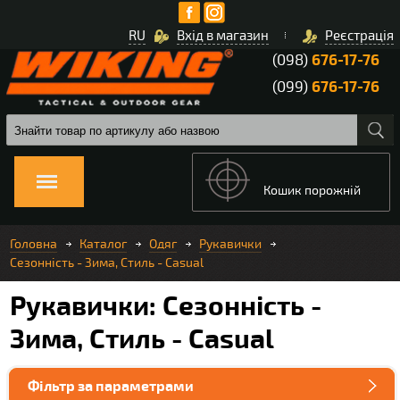
RU
Вхід в магазин
Реєстрація
(098)
676-17-76
(099)
676-17-76
Кошик порожній
Головна
Каталог
Одяг
Рукавички
Сезонність - Зима, Стиль - Casual
Рукавички: Сезонність -
Зима, Стиль - Casual
Фільтр за параметрами