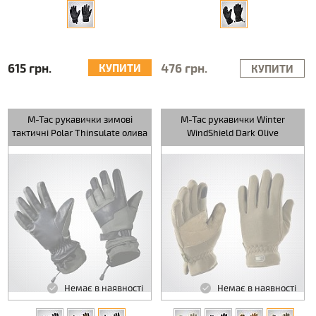
615 грн.
476 грн.
КУПИТИ
КУПИТИ
M-Tac рукавички зимові
M-Tac рукавички Winter
тактичні Polar Thinsulate олива
WindShield Dark Olive
Немає в наявності
Немає в наявності