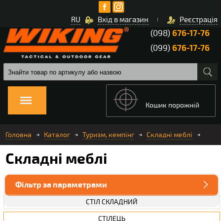
RU
Вхід в магазин
Реєстрація
(098)
676-17-76
(099)
676-17-76
Кошик порожній
Головна
Каталог
Туризм, кемпінг
Складні меблі
Складні меблі
Фільтр за параметрами
СТІЛ СКЛАДНИЙ
СТІЛЕЦЬ