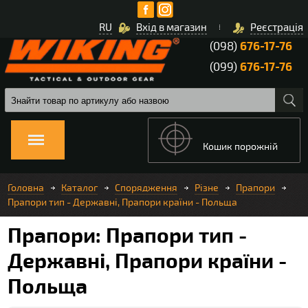
RU
Вхід в магазин
Реєстрація
(098)
676-17-76
(099)
676-17-76
Кошик порожній
Головна
Каталог
Спорядження
Різне
Прапори
Прапори тип - Державні, Прапори країни - Польща
Прапори: Прапори тип -
Державні, Прапори країни -
Польща