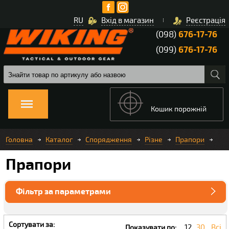
RU
Вхід в магазин
Реєстрація
(098)
676-17-76
(099)
676-17-76
Кошик порожній
Головна
Каталог
Спорядження
Різне
Прапори
Прапори
Фільтр за параметрами
Сортувати за:
12
30
Всі
Показувати по: