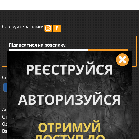
Слідкуйте за нами:
Підписатися на розсилку:
Сподобався наш інтернет магазин?
Акції
Спорядження
Про нас
Статті/огляди
Збройові
Карта сайта
аксесуари
Одяг
Угода
Доставка та
користувача
Взуття
оплата