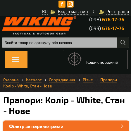
RU
Вхід в магазин
Реєстрація
(098)
676-17-76
(099)
676-17-76
Кошик порожній
Головна
Каталог
Спорядження
Різне
Прапори
Колір - White, Стан - Нове
Прапори: Колір - White, Стан
- Нове
Фільтр за параметрами