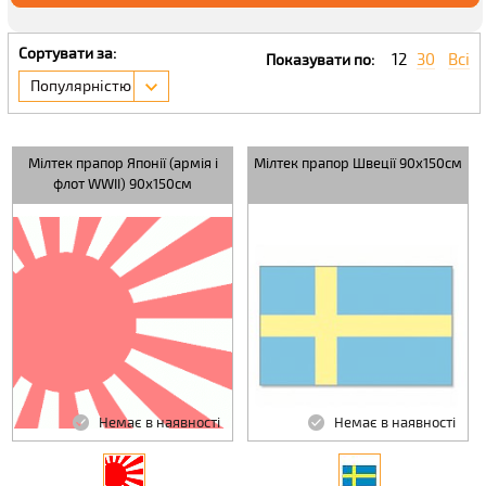
Сортувати за:
12
30
Всі
Показувати по:
Популярністю
Мілтек прапор Японії (армія і
Мілтек прапор Швеції 90х150см
флот WWII) 90х150см
Немає в наявності
Немає в наявності