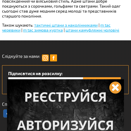
повсякденний чи військовий стиль. Адже штани добре
поєднуються з сорочками, гольфами та светрами. Такий одяг
сьогодні став дуже модним серед молоді та представників
старшого покоління.
Також шукають:
тактичні штани з наколінниками
|
m tac
черевики
|
m tac зимова куртка
|
штани камуфляжні чоловічі
Слідкуйте за нами:
Підписатися на розсилку:
Сподобався наш інтернет магазин?