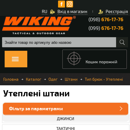
RU
Вхід в магазин
Реєстрація
(098)
676-17-76
(099)
676-17-76
Кошик порожній
Головна
Каталог
Одяг
Штани
Тип брюк - Утеплені
Утеплені штани
Фільтр за параметрами
ДЖИНСИ
ТАКТИЧНІ