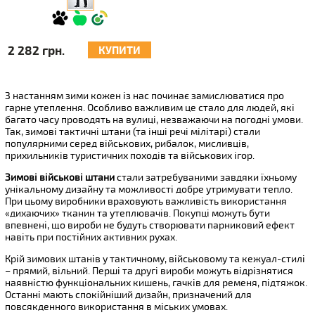
2 282 грн.
КУПИТИ
З настанням зими кожен із нас починає замислюватися про
гарне утеплення. Особливо важливим це стало для людей, які
багато часу проводять на вулиці, незважаючи на погодні умови.
Так, зимові тактичні штани (та інші речі мілітарі) стали
популярними серед військових, рибалок, мисливців,
прихильників туристичних походів та військових ігор.
Зимові військові штани
стали затребуваними завдяки їхньому
унікальному дизайну та можливості добре утримувати тепло.
При цьому виробники враховують важливість використання
«дихаючих» тканин та утеплювачів. Покупці можуть бути
впевнені, що вироби не будуть створювати парниковий ефект
навіть при постійних активних рухах.
Крій зимових штанів у тактичному, військовому та кежуал-стилі
– прямий, вільний. Перші та другі вироби можуть відрізнятися
наявністю функціональних кишень, гачків для ременя, підтяжок.
Останні мають спокійніший дизайн, призначений для
повсякденного використання в міських умовах.