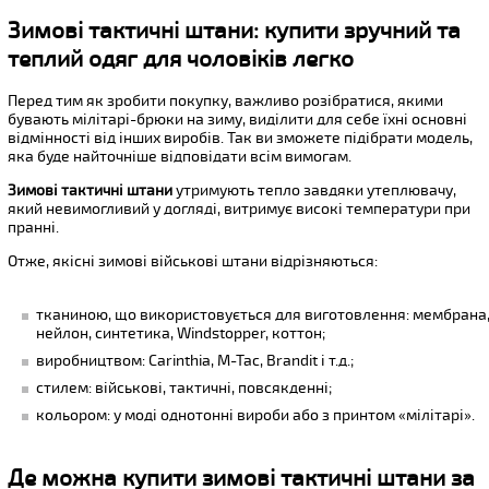
Зимові тактичні штани: купити зручний та
теплий одяг для чоловіків легко
Перед тим як зробити покупку, важливо розібратися, якими
бувають мілітарі-брюки на зиму, виділити для себе їхні основні
відмінності від інших виробів. Так ви зможете підібрати модель,
яка буде найточніше відповідати всім вимогам.
Зимові тактичні штани
утримують тепло завдяки утеплювачу,
який невимогливий у догляді, витримує високі температури при
пранні.
Отже, якісні зимові військові штани відрізняються:
тканиною, що використовується для виготовлення: мембрана
нейлон, синтетика, Windstopper, коттон;
виробництвом: Carinthia, M-Tac, Brandit і т.д.;
стилем: військові, тактичні, повсякденні;
кольором: у моді однотонні вироби або з принтом «мілітарі».
Де можна купити зимові тактичні штани за