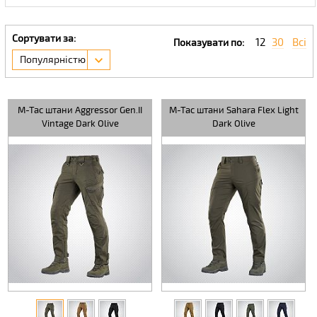
Сортувати за:
12
30
Всі
Показувати по:
Популярністю
M-Tac штани Aggressor Gen.II
M-Tac штани Sahara Flex Light
Vintage Dark Olive
Dark Olive