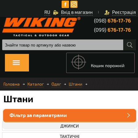
RU
Вхід в магазин
Реєстрація
(098)
676-17-76
(099)
676-17-76
Кошик порожній
Головна
Каталог
Одяг
Штани
Штани
Фільтр за параметрами
ДЖИНСИ
ТАКТИЧНІ