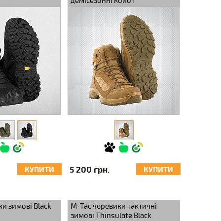
демісезонні койот
5 200 грн.
КУПИТИ
КУПИТИ
и зимові Black
M-Tac черевики тактичні
зимові Thinsulate Black