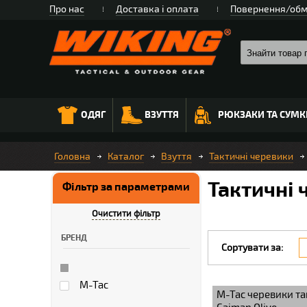
Про нас
Доставка і оплата
Повернення/обм
ОДЯГ
ВЗУТТЯ
РЮКЗАКИ ТА СУМК
Головна
Каталог
Взуття
Тактичні черевики
Тактичні 
Фільтр за параметрами
Очистити фільтр
БРЕНД
Сортувати за:
M-Tac
M-Tac черевики та