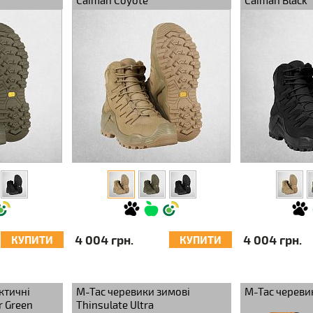
Caiman Coyote
Caiman Black
4 004 грн.
4 004 грн.
КУПИТИ
КУПИТИ
ктичні
M-Tac черевики зимові
M-Tac черевик
r Green
Thinsulate Ultra