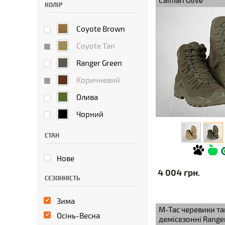
Caiman Olive
КОЛІР
Coyote Brown
Coyote Tan
Ranger Green
Коричневий
Олива
Чорний
СТАН
Нове
4 004 грн.
СЕЗОННІСТЬ
Зима
M-Tac черевики та
Осінь-Весна
демісезонні Range