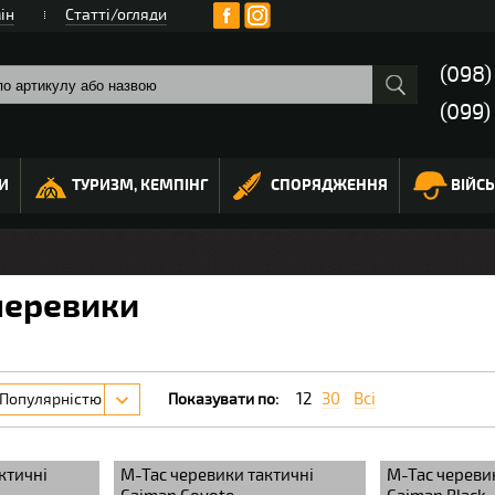
ін
Статті/огляди
(098
(099)
И
ТУРИЗМ, КЕМПІНГ
СПОРЯДЖЕННЯ
ВІЙС
черевики
12
30
Всі
Популярністю
Показувати по:
ктичні
M-Tac черевики тактичні
M-Tac череви