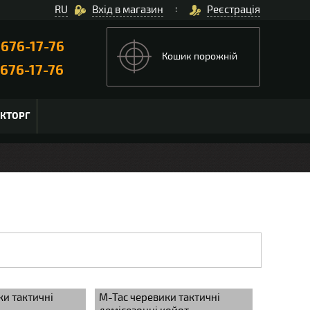
RU
Вхід в магазин
Реєстрація
)
676-17-76
Кошик порожній
676-17-76
ЬКТОРГ
ки тактичні
M-Tac черевики тактичні