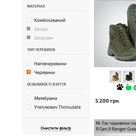
МАТЕРІАЛ
Комбінований
Шкіра
Шкірзам
ТИП ЧЕРЕВИКІВ
Напівчеревики
Черевики
ОСОБЛИВОСТІ ВЗУТТЯ
Мембрана
5 200 грн.
Утеплювач Thinsulate
M-Tac черевики по
Очистити фільтр
R Gen.II Ranger Gre