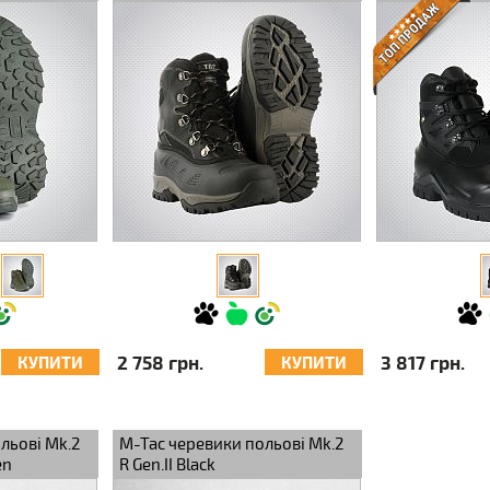
2 758 грн.
3 817 грн.
КУПИТИ
КУПИТИ
льові Mk.2
M-Tac черевики польові Mk.2
en
R Gen.II Black