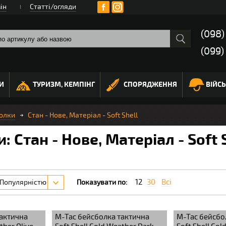
ін
Статті/огляди
(098
(099)
И
ТУРИЗМ, КЕМПІНГ
СПОРЯДЖЕННЯ
ВІЙС
олки
Стан - Нове, Матеріал - Soft Shell
: Стан - Нове, Матеріал - Soft 
12
30
Всі
Популярністю
Показувати по:
тактична
M-Tac бейсболка тактична
M-Tac бейсбо