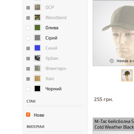
OCP
Woodland
Олива
Сірий
Синій
Урбан
Немає в 
Флектарн
Хакі
Чорний
255 грн.
СТАН
Нове
M-Tac бейсболка So
Cold Weather Black
МАТЕРІАЛ