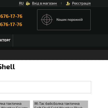
RU
Вхід в магазин
Реєстрація
)
676-17-76
Кошик порожній
676-17-76
ЬКТОРГ
Shell
лка тактична
M-Tac бейсболка тактична