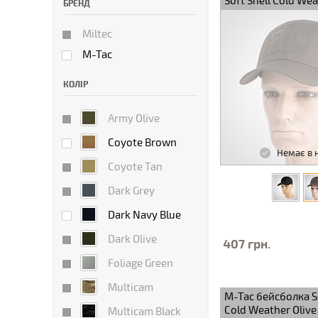
Soft Shell Cold Wea
БРЕНД
Miltec
M-Tac
КОЛІР
Army Olive
Coyote Brown
Немає в 
Coyote Tan
Dark Grey
Dark Navy Blue
Dark Olive
407 грн.
Foliage Green
Multicam
M-Tac бейсболка So
Cold Weather Olive
Multicam Black