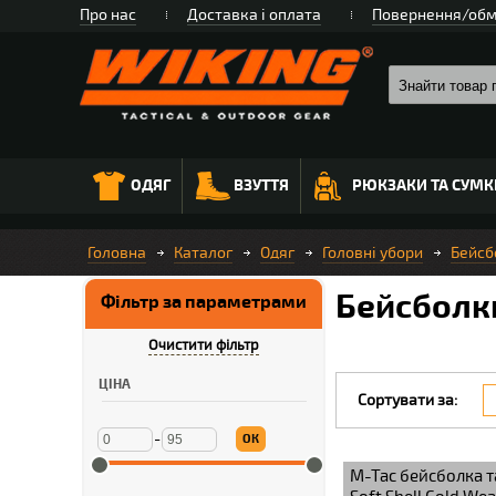
Про нас
Доставка і оплата
Повернення/обм
ОДЯГ
ВЗУТТЯ
РЮКЗАКИ ТА СУМК
Головна
Каталог
Одяг
Головні убори
Бейсб
Бейсболки
Фільтр за параметрами
Очистити фільтр
ЦІНА
Сортувати за:
-
ОК
M-Tac бейсболка 