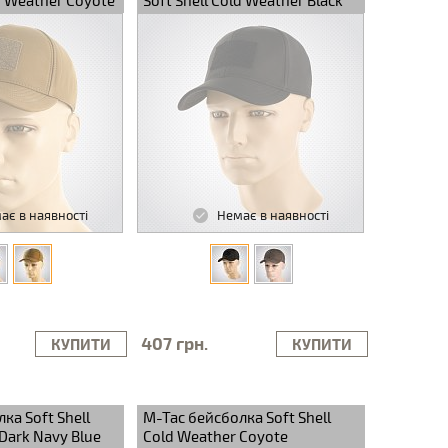
ld Weather Coyote
Soft Shell Cold Weather Black
ає в наявності
Немає в наявності
407 грн.
КУПИТИ
КУПИТИ
ка Soft Shell
M-Tac бейсболка Soft Shell
Dark Navy Blue
Cold Weather Coyote