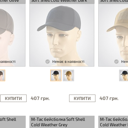
ther Olive
Soft Shell Cold Weather Dark
Soft Shell Co
Navy Blue
наявності
Немає в наявності
Нем
407 грн.
407 грн.
КУПИТИ
КУПИТИ
ft Shell
M-Tac бейсболка Soft Shell
M-Tac бейсбол
Cold Weather Grey
Cold Weather 