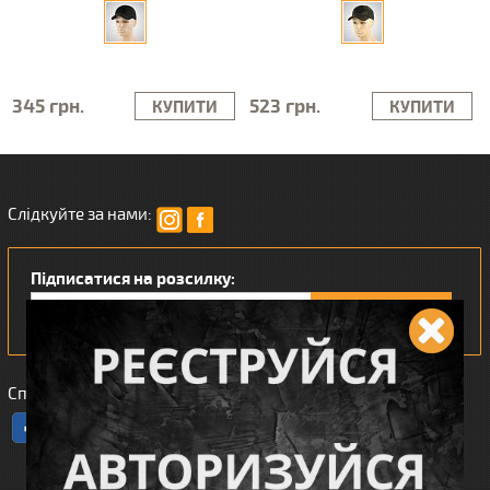
345 грн.
523 грн.
КУПИТИ
КУПИТИ
Слідкуйте за нами:
Підписатися на розсилку:
Сподобався наш інтернет магазин?