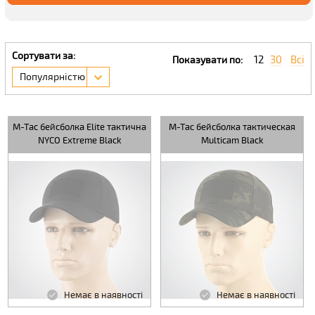
Сортувати за:
12
30
Всі
Показувати по:
Популярністю
M-Tac бейсболка Elite тактична
M-Tac бейсболка тактическая
NYCO Extreme Black
Multicam Black
Немає в наявності
Немає в наявності