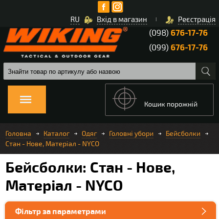
RU
Вхід в магазин
Реєстрація
(098)
676-17-76
(099)
676-17-76
Кошик порожній
Головна
Каталог
Одяг
Головні убори
Бейсболки
Стан - Нове, Матеріал - NYCO
Бейсболки: Стан - Нове,
Матеріал - NYCO
Фільтр за параметрами