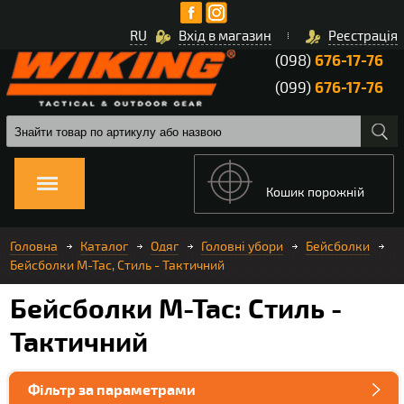
RU
Вхід в магазин
Реєстрація
(098)
676-17-76
(099)
676-17-76
Кошик порожній
Головна
Каталог
Одяг
Головні убори
Бейсболки
Бейсболки M-Tac, Стиль - Тактичний
Бейсболки M-Tac: Стиль -
Тактичний
Фільтр за параметрами