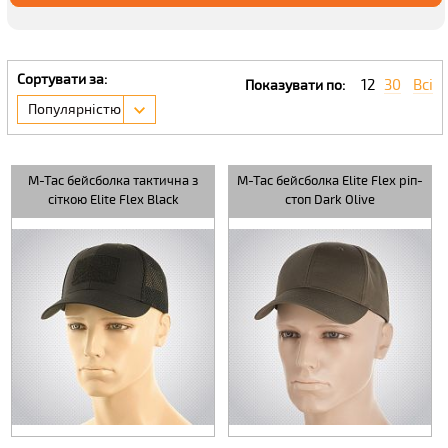
Сортувати за:
12
30
Всі
Показувати по:
Популярністю
M-Tac бейсболка тактична з
M-Tac бейсболка Elite Flex ріп-
сіткою Elite Flex Black
стоп Dark Olive