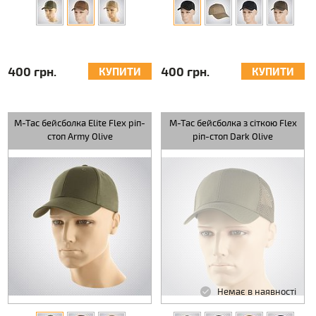
400 грн.
400 грн.
КУПИТИ
КУПИТИ
M-Tac бейсболка Elite Flex ріп-
M-Tac бейсболка з сіткою Flex
стоп Army Olive
ріп-стоп Dark Olive
Немає в наявності