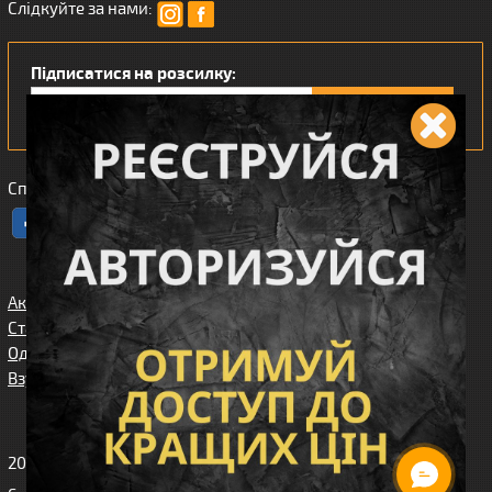
Слідкуйте за нами:
Підписатися на розсилку:
Сподобався наш інтернет магазин?
Акції
Спорядження
Про нас
Статті/огляди
Збройові
Карта сайта
аксесуари
Одяг
Угода
Доставка та
користувача
Взуття
оплата
Клієнтам
2010-2026 Вікінг. Всі права захищені.