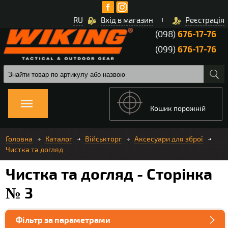
RU
Вхід в магазин
Реєстрація
(098)
676-17-76
(099)
676-17-76
Кошик порожній
Головна
Каталог
Військторг
Аксесуари для зброї
Чистка та догляд
Чистка та догляд - Сторінка
№ 3
Фільтр за параметрами