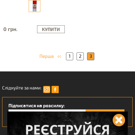
0 грн.
КУПИТИ
Перша
1
2
3
Слідкуйте за нами:
Підписатися на розсилку: