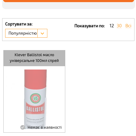
Сортувати за:
12
30
Всі
Показувати по:
Популярністю
Klever Ballistol масло
універсальне 100мл спрей
Немає в наявності