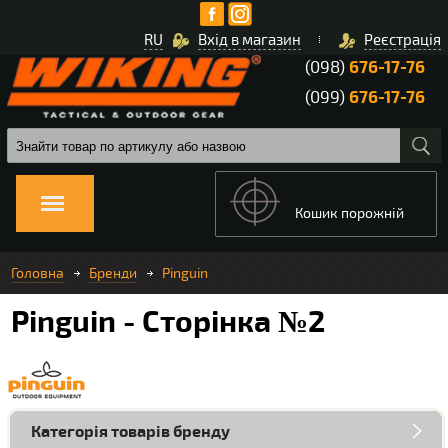
RU
Вхід в магазин
Реєстрація
(098)
676-17-76
(099)
676-17-76
Кошик порожній
Головна
Бренди
Pinguin
Pinguin - Сторінка №2
Категорія товарів бренду