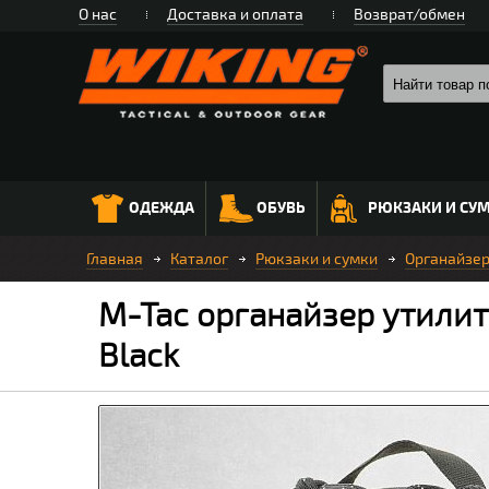
О нас
Доставка и оплата
Возврат/обмен
ОДЕЖДА
ОБУВЬ
РЮКЗАКИ И СУ
Главная
Каталог
Рюкзаки и сумки
Органайзер
M-Tac органайзер утилита
Black