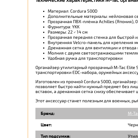
Технические характеристики M-Tac органайз
Материал: Cordura 500D
Дополнительные материалы: нейлоновая се
Прозрачная ПВХ-плёнка Achilles (Япония), 0
Фурнитура: YKK
Размеры: 22 × 14 см
Прозрачная передняя стенка для быстрой
Внутренняя Velcro-панель для крепления 
Дренажная сетка для вентиляции и отвода 
Молния с двумя светоотражающими темля
Удобная ручка для транспортировки
Органайзер утилитарный прозрачный M-Tac Elite 
транспортировки EDC-набора, оружейных аксессу
Изготовлен из прочной Cordura 500D, органайзе
позволяет быстро найти нужный предмет без лиш
вставок, а дренажная сетка снизу обеспечивает 
Этот аксессуар станет полезным для военных, ры
Бренд:
M-Ta
Цвет:
Черн
Тип подсумка:
Утил