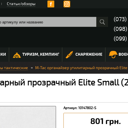
Статьи/обзоры
(073)
(098
(099)
МКИ
ТУРИЗМ, КЕМПИНГ
СНАРЯЖЕНИЕ
ВОЕ
ы тактические
M-Tac органайзер утилитарный прозрачный Elite S
рный прозрачный Elite Small (22
Артикул: 10147802-S
801 грн.