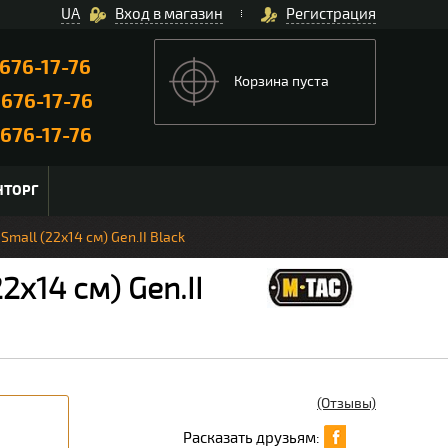
UA
Вход в магазин
Регистрация
676-17-76
Корзина пуста
)
676-17-76
676-17-76
НТОРГ
mall (22х14 см) Gen.II Black
х14 см) Gen.II
(Отзывы)
Расказать друзьям: