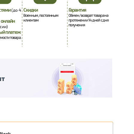
стями
Скидки
Гарантия
(до 4
Военным, постоянным
Обмен/возврат товара на
клиентам
протяжении 14 дней с дня
 онлайн
получения
сии)
ый платеж
имости товара.