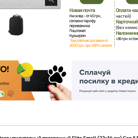
Новая почта
Оплата ча
На склад - от 45 грн.,
частей)
согласно тарифу
Карточкой
перевозчика.
(без комис
Поштомат
Наложенн
Курьером
+36 грн. к сто
*Бесплатная доставка от
3000 грн. при 100% оплате