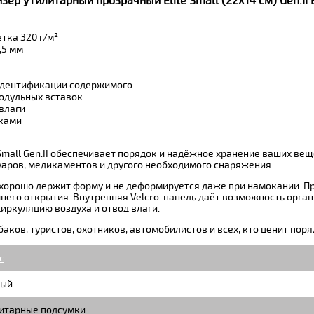
ер утилитарный прозрачный Elite Small (22х14 см) Gen.II 
тка 320 г/м²
,5 мм
 идентификации содержимого
модульных вставок
влаги
ками
Small Gen.II обеспечивает порядок и надёжное хранение ваших вещ
аров, медикаментов и другого необходимого снаряжения.
р хорошо держит форму и не деформируется даже при намокании. П
него открытия. Внутренняя Velcro-панель даёт возможность орга
циркуляцию воздуха и отвод влаги.
баков, туристов, охотников, автомобилистов и всех, кто ценит пор
c
ый
итарные подсумки