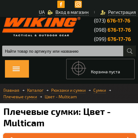
UA
Вход в магазин
Регистрация
(073)
676-17-76
(098)
676-17-76
(099)
676-17-76
Корзина пуста
Главная
Каталог
Рюкзаки и сумки
Сумки
Плечевые сумки
Цвет - Multicam
Плечевые сумки: Цвет -
Multicam