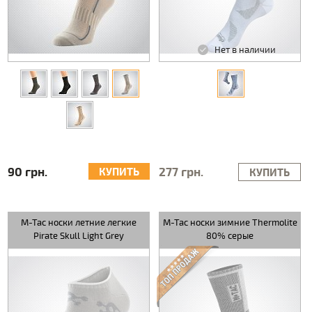
Нет в наличии
90 грн.
277 грн.
КУПИТЬ
КУПИТЬ
M-Tac носки летние легкие
M-Tac носки зимние Thermolite
Pirate Skull Light Grey
80% серые