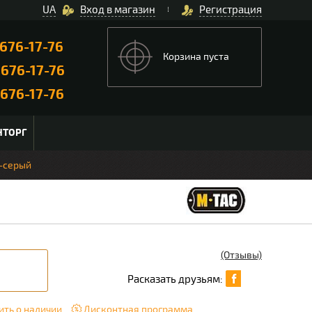
UA
Вход в магазин
Регистрация
676-17-76
Корзина пуста
)
676-17-76
676-17-76
НТОРГ
о-серый
(Отзывы)
Расказать друзьям:
ть о наличии
Дисконтная программа