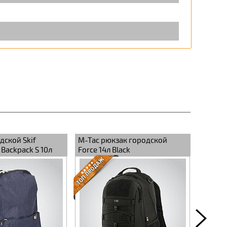
дской Skif
M-Tac рюкзак городской
M-Tac 
 Backpack S 10л
Force 14л Black
25л Mu