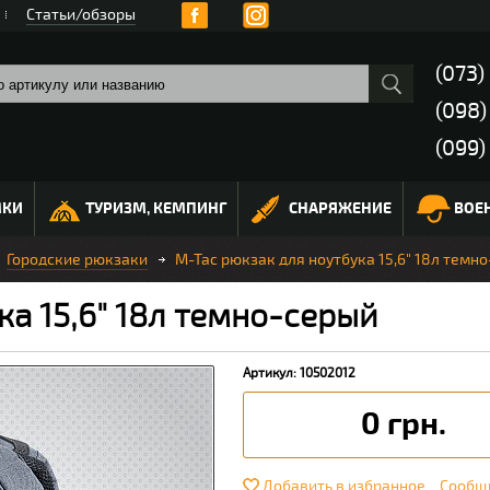
Статьи/обзоры
(073)
(098
(099)
МКИ
ТУРИЗМ, КЕМПИНГ
СНАРЯЖЕНИЕ
ВОЕ
Городские рюкзаки
M-Tac рюкзак для ноутбука 15,6" 18л темн
ка 15,6" 18л темно-серый
Артикул: 10502012
0 грн.
Добавить в избранное
Сообщи