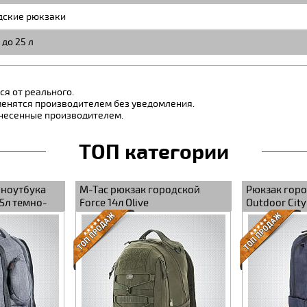
дские рюкзаки
 до 25 л
я от реального.
менятся производителем без уведомления.
внесенные производителем.
ТОП категории
 ноутбука
M-Tac рюкзак городской
Рюкзак горо
25л темно-
Force 14л Olive
Outdoor City
Dark Blue