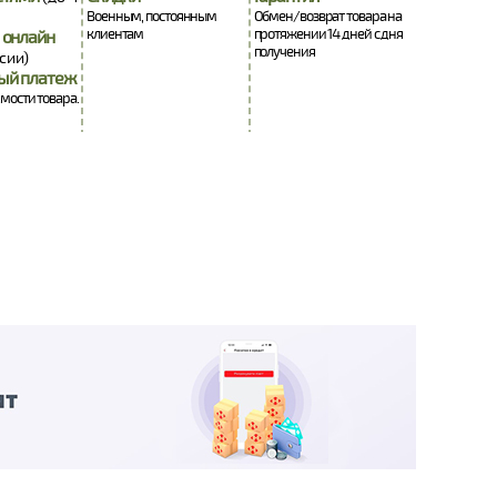
Военным, постоянным
Обмен/возврат товара на
клиентам
протяжении 14 дней с дня
 онлайн
получения
сии)
ый платеж
имости товара.