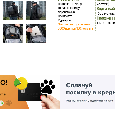
На склад - от 45 грн.,
частей)
согласно тарифу
Карточкой
перевозчика.
(без комис
Поштомат
Наложенн
Курьером
+39 грн. к сто
*Бесплатная доставка от
3000 грн. при 100% оплате