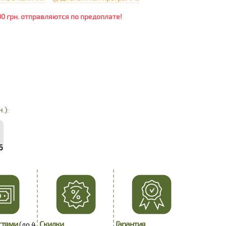
00 грн. отправляются по предоплате!
.):
6
стями
Скидки
Гарантия
(до 4