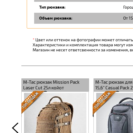
Тип рюкзака:
Горо
Объем рюкзака:
От 15
*
Цвет или оттенок на фотографии может отличатьс
Характеристики и комплектация товара могут из
Магазин не несет ответсвенности за изменения, 
e Anti
M-Tac рюкзак Mission Pack
M-Tac рюкзак для
Laser Cut 25л койот
15,6" Casual Pack 
серый