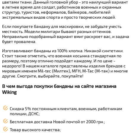
цветами ткани. Данный головной убор - это наилучший вариант
в летнее время для солдат, работников военных и охранных
структур, туристов, неформалов, байкеров, любителей
экстремальных видов спорта и просто творческих людей.
Если покупаете бандану для маскировки, не забудьте учесть
местность. Модели милитари бывают разных оттенков.
Неправильно подобранный вариант вмиг раскроет вас, и задача
будет провалена.
Изготавливают банданы из 100% хлопка. Никакой синтетики.
Стоит также отметить, что военная косынка стандартная по
размеру, поэтому отлично подойдет каждому. И по цене -
недорого! В нашем каталоге представлены изделия брендов с
мировым именем Mil-tec (Милтек), MFH, M-Tac (М-так) и многие
другие. Смотрите, выбирайте, покупайте!
В чем выгода покупки банданы на сайте магазина
Wiking
Скидка 5% постоянным клиентам, военным, работникам
полиции, ДСНС;
Бесплатная доставка Новой почтой от 2000 грн.;
Товар высокого качества;