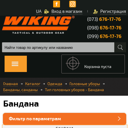
UA
Вход в магазин
Регистрация
(073)
676-17-76
(098)
676-17-76
(099)
676-17-76
Корзина пуста
Главная
Каталог
Одежда
Головные уборы
Банданы, санданы
Тип головных уборов - Бандана
Бандана
Фильтр по параметрам