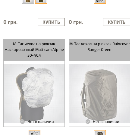
0 грн.
0 грн.
КУПИТЬ
КУПИТЬ
M-Tac чехол на рюкзак
M-Tac чехол на рюкзак Raincover
маскировочный Multicam Alpine
Ranger Green
30-40л
Нет в наличии
Нет в наличии