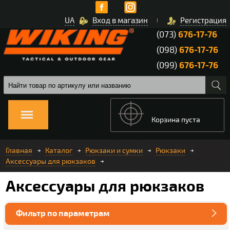
UA
Вход в магазин
Регистрация
(073)
676-17-76
(098)
676-17-76
(099)
676-17-76
Корзина пуста
Главная
Каталог
Рюкзаки и сумки
Рюкзаки
Аксессуары для рюкзаков
Аксессуары для рюкзаков
Фильтр по параметрам