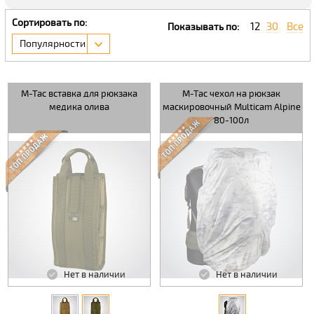
Сортировать по:
12
30
Все
Показывать по:
Популярности
M-Tac вставка для рюкзака
M-Tac чехол на рюкзак
медика олива
маскировочный Multicam Alpine
80-100л
Нет в наличии
Нет в наличии