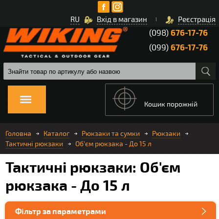
RU
Вхід в магазин
Реєстрація
(098)
676-17-76
(099)
676-17-76
Кошик порожній
Головна
Каталог
Рюкзаки та сумки
Рюкзаки
Тактичні рюкзаки
Об'єм рюкзака - До 15 л
Тактичні рюкзаки: Об'єм
рюкзака - До 15 л
Фільтр за параметрами