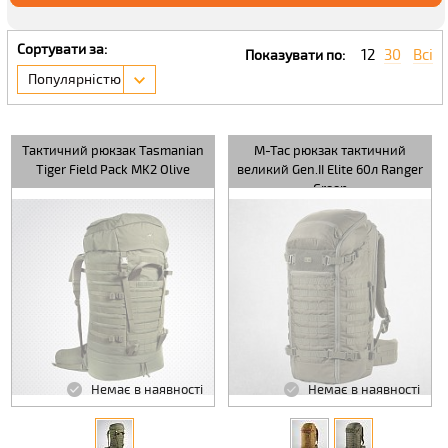
Сортувати за:
12
30
Всі
Показувати по:
Популярністю
Тактичний рюкзак Tasmanian
M-Tac рюкзак тактичний
Tiger Field Pack MK2 Olive
великий Gen.II Elite 60л Ranger
Green
Немає в наявності
Немає в наявності