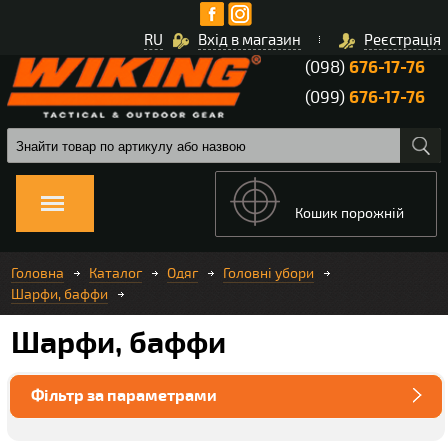
RU
Вхід в магазин
Реєстрація
(098)
676-17-76
(099)
676-17-76
Кошик порожній
Головна
Каталог
Одяг
Головні убори
Шарфи, баффи
Шарфи, баффи
Фільтр за параметрами