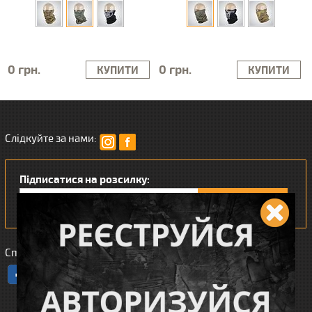
0 грн.
0 грн.
КУПИТИ
КУПИТИ
Слідкуйте за нами:
Підписатися на розсилку:
Сподобався наш інтернет магазин?