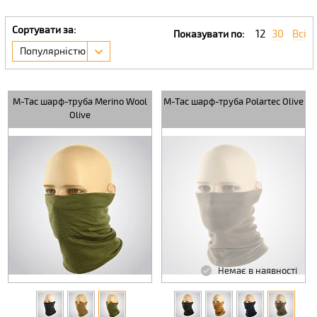
Сортувати за:
12
30
Всі
Показувати по:
Популярністю
M-Tac шарф-труба Merino Wool
M-Tac шарф-труба Polartec Olive
Olive
Немає в наявності