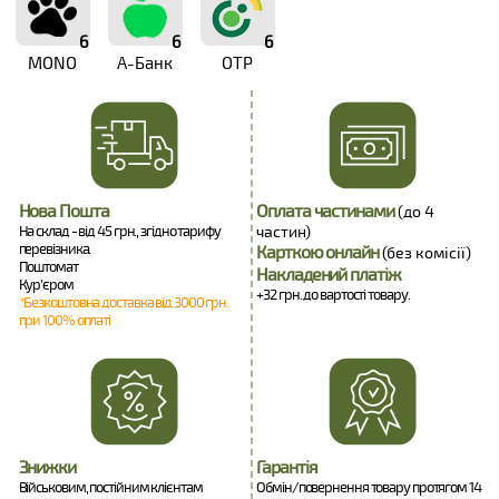
6
6
6
MONO
А-Банк
OTP
Нова Пошта
Оплата частинами
(до 4
На склад - від 45 грн., згідно тарифу
частин)
перевізника.
Карткою онлайн
(без комісії)
Поштомат
Накладений платіж
Кур'єром
+32 грн. до вартості товару.
*Безкоштовна доставка від 3000 грн.
при 100% оплаті
Знижки
Гарантія
Військовим, постійним клієнтам
Обмін/повернення товару протягом 14