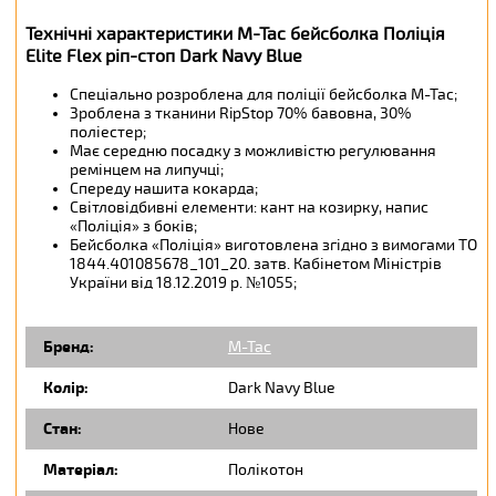
Технічні характеристики M-Tac бейсболка Поліція
Elite Flex ріп-стоп Dark Navy Blue
Спеціально розроблена для поліції бейсболка M-Tac;
Зроблена з тканини RipStop 70% бавовна, 30%
поліестер;
Має середню посадку з можливістю регулювання
ремінцем на липучці;
Спереду нашита кокарда;
Світловідбивні елементи: кант на козирку, напис
«Поліція» з боків;
Бейсболка «Поліція» виготовлена згідно з вимогами ТО
1844.401085678_101_20. затв. Кабінетом Міністрів
України від 18.12.2019 р. №1055;
Бренд:
M-Tac
Колір:
Dark Navy Blue
Стан:
Нове
Матеріал:
Полікотон