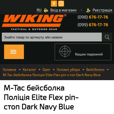
RU
Вхід в магазин
Реєстрація
(098)
676-17-76
(099)
676-17-76
Кошик порожній
Головна
Каталог
Одяг
Головні убори
Бейсболки
M-Tac бейсболка Поліція Elite Flex ріп-стоп Dark Navy Blue
M-Tac бейсболка
Поліція Elite Flex ріп-
стоп Dark Navy Blue