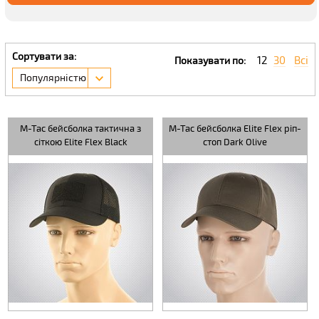
Сортувати за:
12
30
Всі
Показувати по:
Популярністю
M-Tac бейсболка тактична з
M-Tac бейсболка Elite Flex ріп-
сіткою Elite Flex Black
стоп Dark Olive