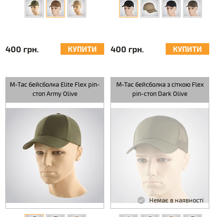
400 грн.
400 грн.
КУПИТИ
КУПИТИ
M-Tac бейсболка Elite Flex ріп-
M-Tac бейсболка з сіткою Flex
стоп Army Olive
ріп-стоп Dark Olive
Немає в наявності