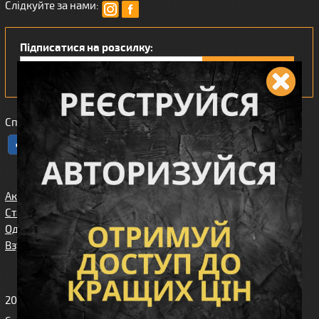
Слідкуйте за нами:
Підписатися на розсилку:
Сподобався наш інтернет магазин?
Акції
Спорядження
Про нас
Статті/огляди
Збройові
Карта сайта
аксесуари
Одяг
Угода
Доставка та
користувача
Взуття
оплата
Клієнтам
2010-2026 Вікінг. Всі права захищені.