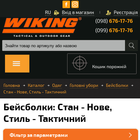
RU
Вхід в магазин
Реєстрація
(098)
676-17-76
(099)
676-17-76
Кошик порожній
Головна
Каталог
Одяг
Головні убори
Бейсболки
Стан - Нове, Стиль - Тактичний
Бейсболки: Стан - Нове,
Стиль - Тактичний
Фільтр за параметрами