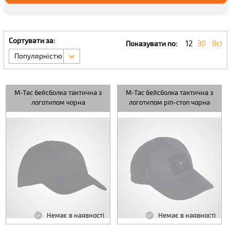
Сортувати за:
12
30
Всі
Показувати по:
Популярністю
M-Tac бейсболка тактична з
M-Tac бейсболка тактична з
логотипом чорна
логотипом ріп-стоп чорна
Немає в наявності
Немає в наявності