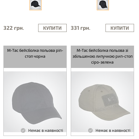
322 грн.
331 грн.
КУПИТИ
КУПИТИ
M-Tac бейсболка польова ріп-
M-Tac бейсболка польова зі
стоп чорна
збільшеною липучкою рип-стоп
сіро-зелена
Немає в наявності
Немає в наявності