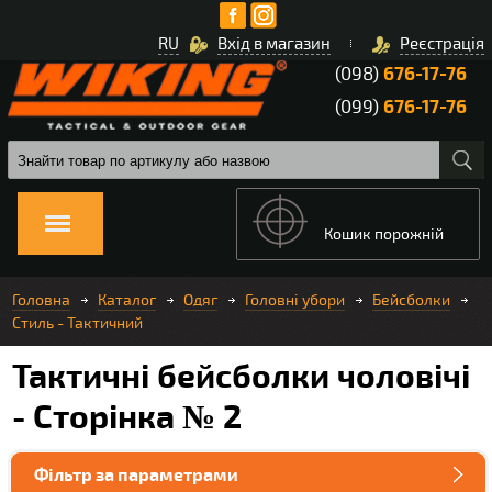
RU
Вхід в магазин
Реєстрація
(098)
676-17-76
(099)
676-17-76
Кошик порожній
Головна
Каталог
Одяг
Головні убори
Бейсболки
Стиль - Тактичний
Тактичні бейсболки чоловічі
- Сторінка № 2
Фільтр за параметрами